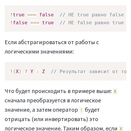
!
true
===
false
// НЕ true равно false
!
false
===
true
// НЕ false равно true
Если абстрагироваться от работы с
логическими значениями:
!
(
X
)
?
Y
:
Z
// Результат зависит от тог
Что будет происходить в примере выше:
X
сначала преобразуется в логическое
значение, а затем оператор
будет
!
отрицать (или инвертировать) это
логическое значение. Таким образом, если
X