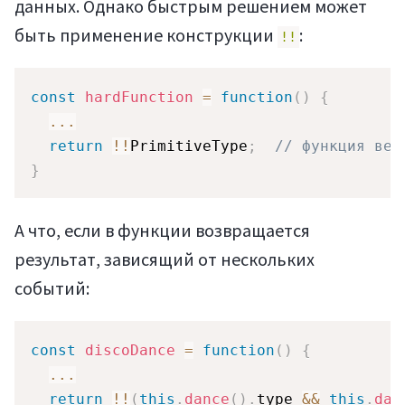
данных. Однако быстрым решением может
Войти
быть применение конструкции
:
!!
const
hardFunction
=
function
(
)
{
...
return
!
!
PrimitiveType
;
// функция вер
}
А что, если в функции возвращается
результат, зависящий от нескольких
Регистрация
событий:
const
discoDance
=
function
(
)
{
...
return
!
!
(
this
.
dance
(
)
.
type 
&&
this
.
dan