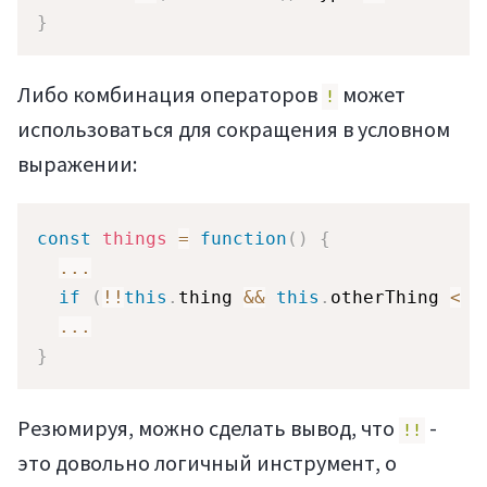
}
Либо комбинация операторов
может
!
использоваться для сокращения в условном
выражении:
const
things
=
function
(
)
{
...
if
(
!
!
this
.
thing 
&&
this
.
otherThing 
<
t
...
}
Резюмируя, можно сделать вывод, что
-
!!
это довольно логичный инструмент, о