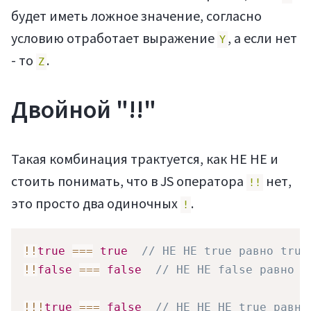
будет иметь ложное значение, согласно
условию отработает выражение
, а если нет
Y
- то
.
Z
Двойной "!!"
Такая комбинация трактуется, как НЕ НЕ и
стоить понимать, что в JS оператора
нет,
!!
это просто два одиночных
.
!
!
!
true
===
true
// НЕ НЕ true равно true
!
!
false
===
false
// НЕ НЕ false равно f
!
!
!
true
===
false
// НЕ НЕ НЕ true равно