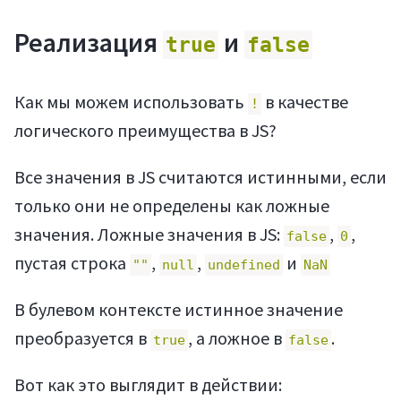
Реализация
и
true
false
Как мы можем использовать
в качестве
!
логического преимущества в JS?
Все значения в JS считаются истинными, если
только они не определены как ложные
значения. Ложные значения в JS:
,
,
false
0
пустая строка
,
,
и
""
null
undefined
NaN
В булевом контексте истинное значение
преобразуется в
, а ложное в
.
true
false
Вот как это выглядит в действии: