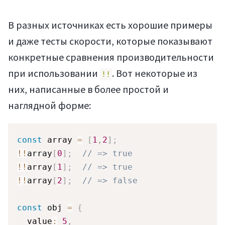
В разных источниках есть хорошие примеры
и даже тесты скорости, которые показывают
конкретные сравнения производительности
при использовании
. Вот некоторые из
!!
них, написанные в более простой и
наглядной форме:
const
 array 
=
[
1
,
2
]
;
!
!
array
[
0
]
;
// => true
!
!
array
[
1
]
;
// => true
!
!
array
[
2
]
;
// => false
const
 obj 
=
{
  value
:
5
,