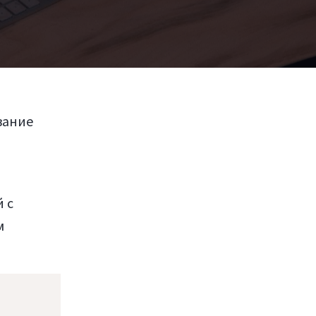
вание
 с
м