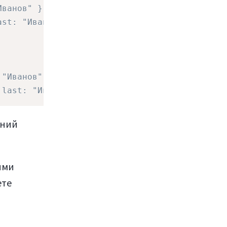
Иванов" } }
ast: "Иванов" } }
 "Иванов" } }
 last: "Иванов" } }
ений
ыми
ете