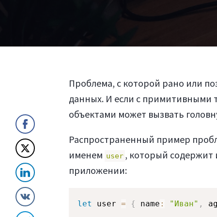
Проблема, с которой рано или п
данных. И если с примитивными т
объектами может вызвать головн
Распространенный пример пробле
именем
, который содержит
user
приложении:
let
 user 
=
{
 name
:
"Иван"
,
 a