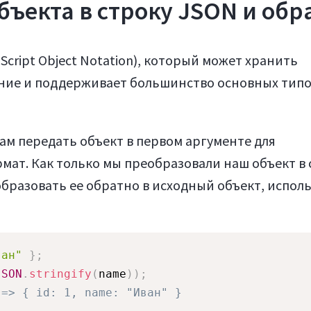
ъекта в строку JSON и обр
Script Object Notation), который может хранить
ние и поддерживает большинство основных тип
ам передать объект в первом аргументе для
ат. Как только мы преобразовали наш объект в 
образовать ее обратно в исходный объект, исполь
ван"
}
;
JSON
.
stringify
(
name
)
)
;
 => { id: 1, name: "Иван" }