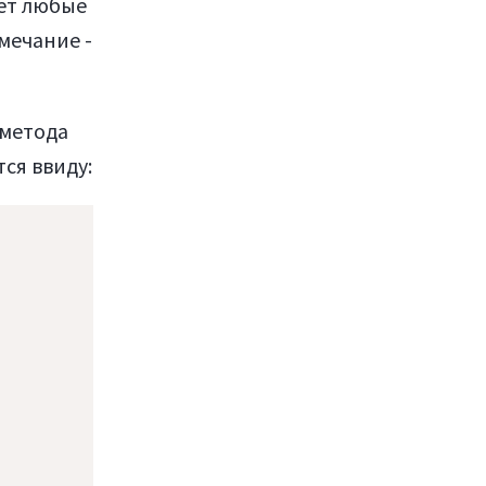
ет любые
мечание -
 метода
ся ввиду: