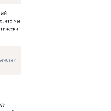
рый
о, что мы
ктически
newUser
ед-