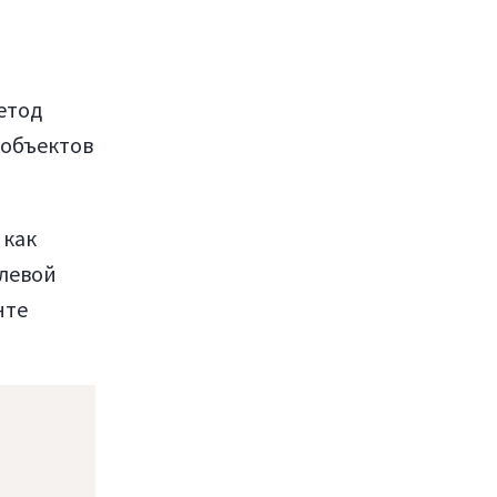
етод
объектов
 как
елевой
нте