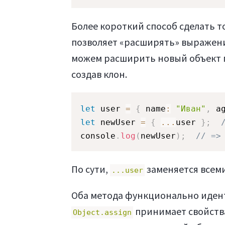
Более короткий способ сделать т
позволяет «расширять» выражения
можем расширить новый объект п
создав клон.
let
 user 
=
{
 name
:
"Иван"
,
 a
let
 newUser 
=
{
...
user 
}
;
console
.
log
(
newUser
)
;
// =>
По сути,
заменяется всем
...user
Оба метода функционально идент
принимает свойства
Object.assign