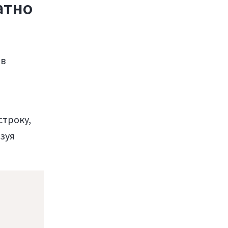
атно
ов
строку,
зуя