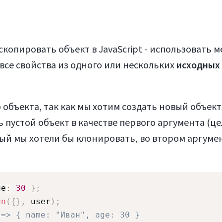
копировать объект в JavaScript - использовать м
все свойства из одного или нескольких
исходных
о объекта, так как мы хотим создать новый объект
 пустой объект в качестве первого аргумента (ц
рый мы хотели бы клонировать, во втором аргуме
ge
:
30
}
;
gn
(
{
}
,
 user
)
;
 => { name: "Иван", age: 30 }