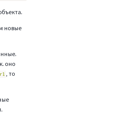
объекта.
м новые
анные.
к. оно
, то
r1
нные
.