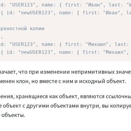
id: "USER123", name: { first: "Иван", last: "
 { id: "newUSER123", name: { first: "Иван", l
ерхностной копии
"
;
id: "USER123", name: { first: "Михаил", last:
 { id: "newUSER123", name: { first: "Михаил",
начает, что при изменении непримитивных знач
менен клон, но вместе с ним и исходный объект.
ачения, хранящиеся как объект, являются ссылочн
е объект с другими объектами внутри, вы копиру
 объекты.