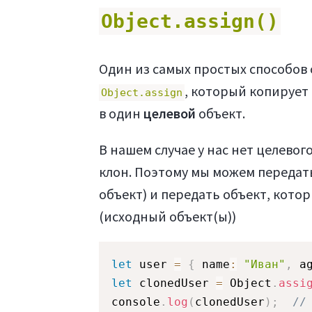
Object.assign()
Один из самых простых способов с
, который копирует 
Object.assign
в один
целевой
объект.
В нашем случае у нас нет целевог
клон. Поэтому мы можем передать
объект) и передать объект, кото
(исходный объект(ы))
let
 user 
=
{
 name
:
"Иван"
,
 a
let
 clonedUser 
=
 Object
.
assi
console
.
log
(
clonedUser
)
;
//