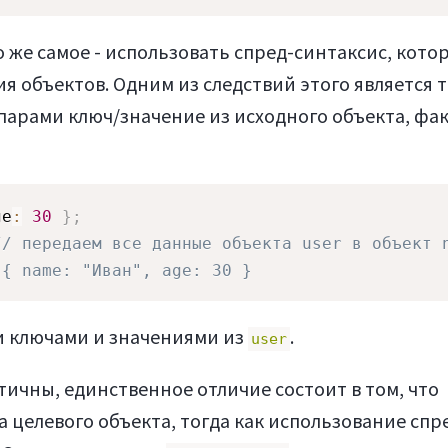
о же самое - использовать спред-синтаксис, кото
 объектов. Одним из следствий этого является т
арами ключ/значение из исходного объекта, фа
ge
:
30
}
;
// передаем все данные объекта user в объект 
 { name: "Иван", age: 30 }
и ключами и значениями из
.
user
ичны, единственное отличие состоит в том, что
 целевого объекта, тогда как использование спр