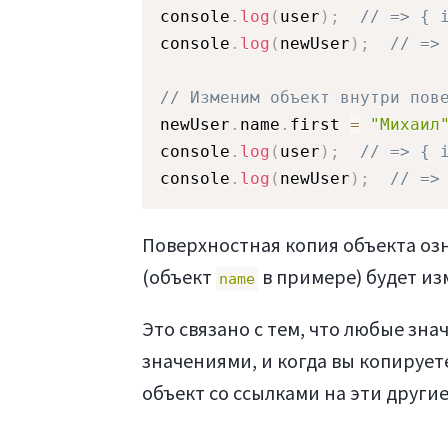
console
.
log
(
user
)
;
// => { 
console
.
log
(
newUser
)
;
// =>
// Изменим объект внутри пов
newUser
.
name
.
first 
=
"Михаил
console
.
log
(
user
)
;
// => { 
console
.
log
(
newUser
)
;
// =>
Поверхностная копия объекта оз
(объект
в примере) будет из
name
Это связано с тем, что любые зн
значениями, и когда вы копирует
объект со ссылками на эти другие