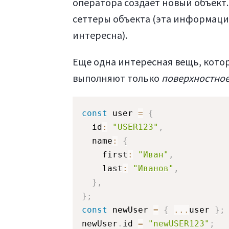
оператора создает новый объект.
сеттеры объекта (эта информация
интересна).
Еще одна интересная вещь, котор
выполняют только
поверхностно
const
 user 
=
{
  id
:
"USER123"
,
  name
:
{
    first
:
"Иван"
,
    last
:
"Иванов"
,
}
,
}
;
const
 newUser 
=
{
...
user 
}
;
newUser
.
id 
=
"newUSER123"
;