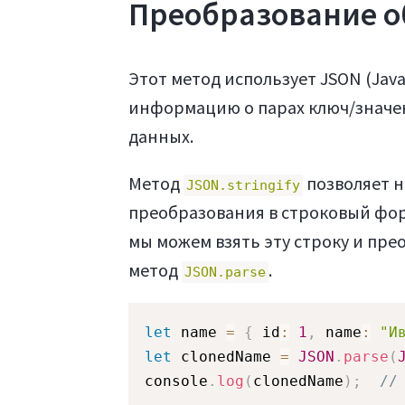
Преобразование об
Этот метод использует JSON (Java
информацию о парах ключ/значе
данных.
Метод
позволяет н
JSON.stringify
преобразования в строковый форм
мы можем взять эту строку и пре
метод
.
JSON.parse
let
 name 
=
{
 id
:
1
,
 name
:
"И
let
 clonedName 
=
JSON
.
parse
(
console
.
log
(
clonedName
)
;
//