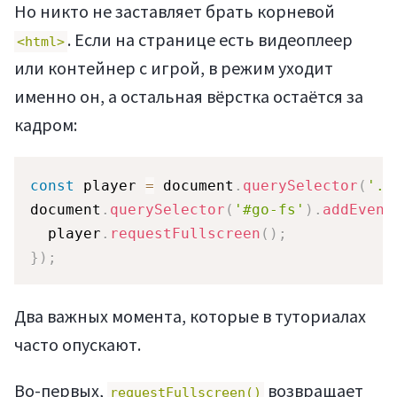
Но никто не заставляет брать корневой
. Если на странице есть видеоплеер
<html>
или контейнер с игрой, в режим уходит
именно он, а остальная вёрстка остаётся за
кадром:
const
 player 
=
 document
.
querySelector
(
'.p
document
.
querySelector
(
'#go-fs'
)
.
addEvent
  player
.
requestFullscreen
(
)
;
}
)
;
Два важных момента, которые в туториалах
часто опускают.
Во-первых,
возвращает
requestFullscreen()