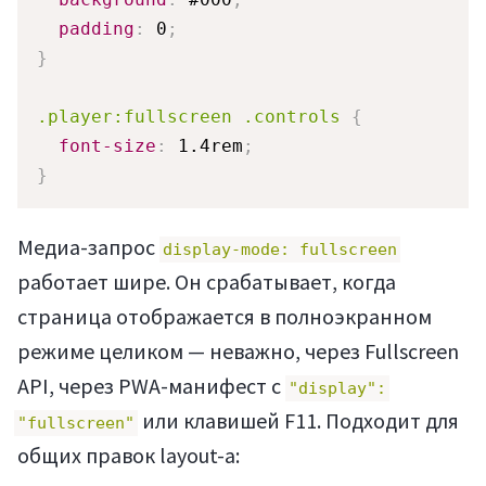
padding
:
 0
;
}
.player:fullscreen .controls
{
font-size
:
 1.4rem
;
}
Медиа-запрос
display-mode: fullscreen
работает шире. Он срабатывает, когда
страница отображается в полноэкранном
режиме целиком — неважно, через Fullscreen
API, через PWA-манифест с
"display":
или клавишей F11. Подходит для
"fullscreen"
общих правок layout-а: