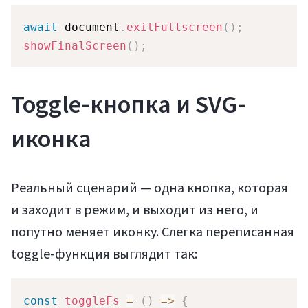
await
 document
.
exitFullscreen
(
)
;
showFinalScreen
(
)
;
Toggle-кнопка и SVG-
иконка
Войти
Реальный сценарий — одна кнопка, которая
и заходит в режим, и выходит из него, и
попутно меняет иконку. Слегка переписанная
toggle-функция выглядит так:
const
toggleFs
=
(
)
=>
{