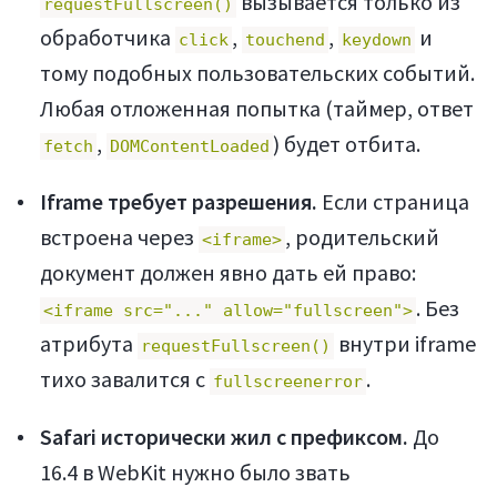
вызывается только из
requestFullscreen()
обработчика
,
,
и
click
touchend
keydown
тому подобных пользовательских событий.
Любая отложенная попытка (таймер, ответ
,
) будет отбита.
fetch
DOMContentLoaded
Iframe требует разрешения.
Если страница
встроена через
, родительский
<iframe>
документ должен явно дать ей право:
. Без
<iframe src="..." allow="fullscreen">
атрибута
внутри iframe
requestFullscreen()
тихо завалится с
.
fullscreenerror
Safari исторически жил с префиксом.
До
16.4 в WebKit нужно было звать