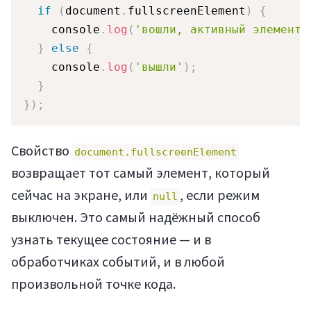
if
(
document
.
fullscreenElement
)
{
    console
.
log
(
'вошли, активный элемент:
}
else
{
    console
.
log
(
'вышли'
)
;
}
}
)
;
Свойство
document.fullscreenElement
возвращает тот самый элемент, который
сейчас на экране, или
, если режим
null
выключен. Это самый надёжный способ
узнать текущее состояние — и в
обработчиках событий, и в любой
Мануалы
произвольной точке кода.