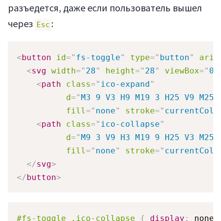
разъедется, даже если пользователь вышел
через
:
Esc
<
button
id
=
"
fs-toggle
"
type
=
"
button
"
aria
<
svg
width
=
"
28
"
height
=
"
28
"
viewBox
=
"
0 
<
path
class
=
"
ico-expand
"
d
=
"
M3 9 V3 H9 M19 3 H25 V9 M25 
fill
=
"
none
"
stroke
=
"
currentColo
<
path
class
=
"
ico-collapse
"
d
=
"
M9 3 V9 H3 M19 9 H25 V3 M25 
fill
=
"
none
"
stroke
=
"
currentColo
</
svg
>
</
button
>
#fs-toggle .ico-collapse
{
display
:
 none
;