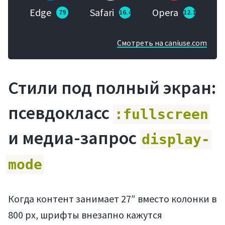
Edge
Safari
Opera
79
16.4
12.1
Смотреть на caniuse.com
Стили под полный экран:
псевдокласс
:fullscreen
и медиа-запрос
display-
mode
Когда контент занимает 27″ вместо колонки в
800 px, шрифты внезапно кажутся