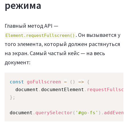
режима
Главный метод API —
. Он вызывается у
Element.requestFullscreen()
того элемента, который должен растянуться
на экран. Самый частый кейс — на весь
документ:
const
goFullscreen
=
(
)
=>
{
  document
.
documentElement
.
requestFullscr
}
;
document
.
querySelector
(
'#go-fs'
)
.
addEvent