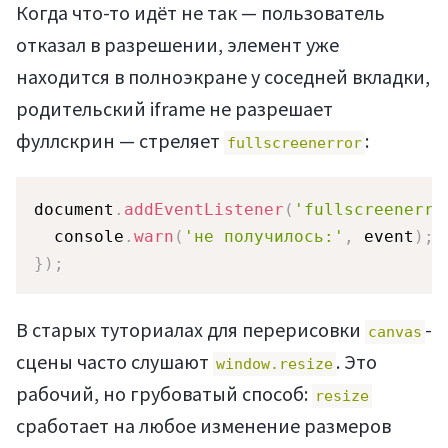
Когда что-то идёт не так — пользователь
отказал в разрешении, элемент уже
находится в полноэкране у соседней вкладки,
родительский iframe не разрешает
фуллскрин — стреляет
:
fullscreenerror
document
.
addEventListener
(
'fullscreenerro
  console
.
warn
(
'не получилось:'
,
 event
)
;
}
)
;
В старых туториалах для перерисовки
-
canvas
сцены часто слушают
. Это
window.resize
рабочий, но грубоватый способ:
resize
сработает на любое изменение размеров