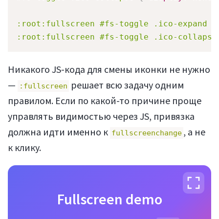
:root:fullscreen #fs-toggle .ico-expand
{
:root:fullscreen #fs-toggle .ico-collapse
Никакого JS-кода для смены иконки не нужно
—
решает всю задачу одним
:fullscreen
правилом. Если по какой-то причине проще
управлять видимостью через JS, привязка
должна идти именно к
, а не
fullscreenchange
к клику.
Fullscreen demo