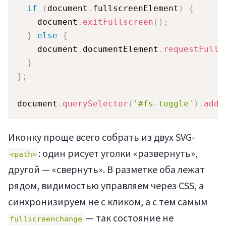
if
(
document
.
fullscreenElement
)
{
    document
.
exitFullscreen
(
)
;
}
else
{
    document
.
documentElement
.
requestFulls
}
}
;
document
.
querySelector
(
'#fs-toggle'
)
.
addE
Регистрация
Иконку проще всего собрать из двух SVG-
: один рисует уголки «развернуть»,
<path>
другой — «свернуть». В разметке оба лежат
рядом, видимостью управляем через CSS, а
синхронизируем не с кликом, а с тем самым
— так состояние не
fullscreenchange