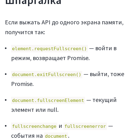
Шпаргалка
Если выжать API до одного экрана памяти,
получится так:
— войти в
element.requestFullscreen()
режим, возвращает Promise.
— выйти, тоже
document.exitFullscreen()
Promise.
— текущий
document.fullscreenElement
элемент или null.
и
—
fullscreenchange
fullscreenerror
события на
.
document