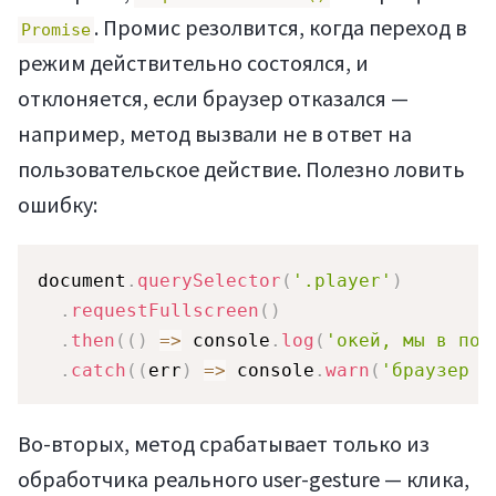
. Промис резолвится, когда переход в
Promise
режим действительно состоялся, и
отклоняется, если браузер отказался —
например, метод вызвали не в ответ на
пользовательское действие. Полезно ловить
ошибку:
document
.
querySelector
(
'.player'
)
.
requestFullscreen
(
)
.
then
(
(
)
=>
 console
.
log
(
'окей, мы в пол
.
catch
(
(
err
)
=>
 console
.
warn
(
'браузер н
Во-вторых, метод срабатывает только из
обработчика реального user-gesture — клика,