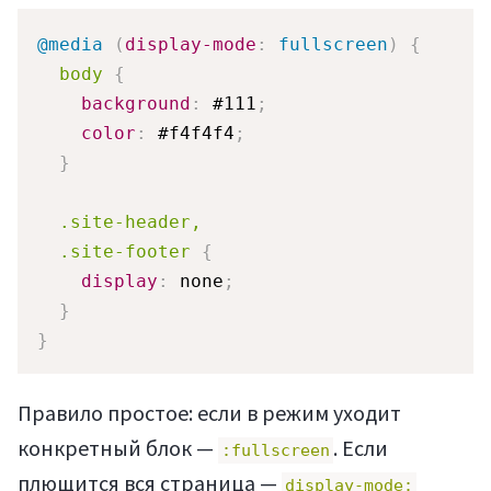
@media
(
display-mode
:
 fullscreen
)
{
body
{
background
:
 #111
;
color
:
 #f4f4f4
;
}
.site-header,

  .site-footer
{
display
:
 none
;
}
}
Правило простое: если в режим уходит
конкретный блок —
. Если
:fullscreen
плющится вся страница —
display-mode: