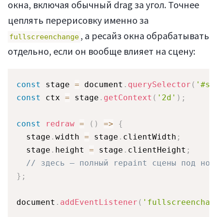
окна, включая обычный drag за угол. Точнее
цеплять перерисовку именно за
, а ресайз окна обрабатывать
fullscreenchange
отдельно, если он вообще влияет на сцену:
const
 stage 
=
 document
.
querySelector
(
'#st
const
 ctx 
=
 stage
.
getContext
(
'2d'
)
;
const
redraw
=
(
)
=>
{
  stage
.
width 
=
 stage
.
clientWidth
;
  stage
.
height 
=
 stage
.
clientHeight
;
// здесь — полный repaint сцены под нов
}
;
document
.
addEventListener
(
'fullscreenchan