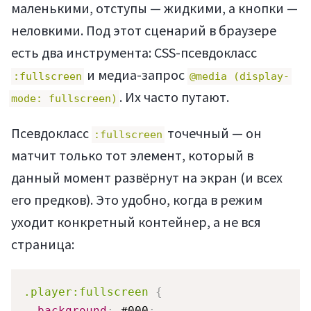
маленькими, отступы — жидкими, а кнопки —
неловкими. Под этот сценарий в браузере
есть два инструмента: CSS-псевдокласс
и медиа-запрос
:fullscreen
@media (display-
. Их часто путают.
mode: fullscreen)
Псевдокласс
точечный — он
:fullscreen
матчит только тот элемент, который в
данный момент развёрнут на экран (и всех
его предков). Это удобно, когда в режим
уходит конкретный контейнер, а не вся
страница:
.player:fullscreen
{
background
:
 #000
;