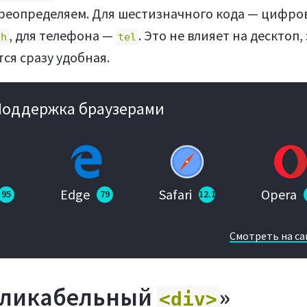
ереопределяем. Для шестизначного кода — цифро
, для телефона —
. Это не влияет на десктоп,
ch
tel
ся сразу удобная.
Поддержка браузерами
Edge
Safari
Opera
95
79
12.1
Смотреть на ca
«кликабельный
»
<div>