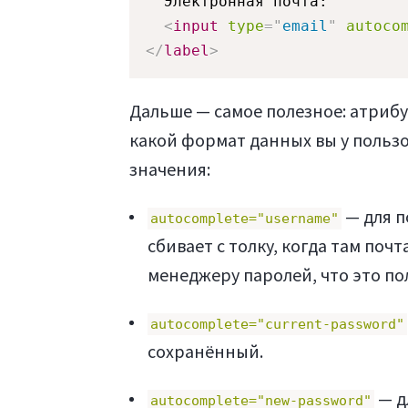
  Электронная почта:

<
input
type
=
"
email
"
autoco
</
label
>
Дальше — самое полезное: атриб
какой формат данных вы у пользо
значения:
— для п
autocomplete="username"
сбивает с толку, когда там поч
менеджеру паролей, что это по
autocomplete="current-password"
сохранённый.
— д
autocomplete="new-password"