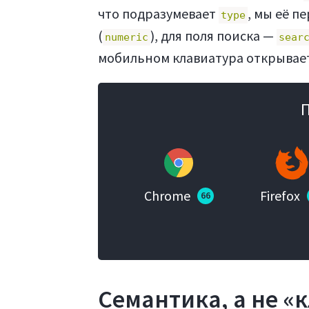
что подразумевает
, мы её п
type
(
), для поля поиска —
numeric
sear
мобильном клавиатура открывает
Chrome
Firefox
66
Семантика, а не 