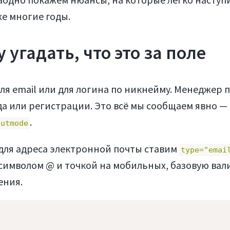
же многие годы.
угадать, что это за поле
для email или для логина по никнейму. Менеджер 
ода или регистрации. Это всё мы сообщаем явно —
.
putmode
я для адреса электронной почты ставим
type="emai
 символом @ и точкой на мобильных, базовую ва
ения.