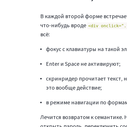
В каждой второй форме встречает
что-нибудь вроде
<div onclick=".
всё:
фокус с клавиатуры на такой э
Enter и Space не активируют;
скринридер прочитает текст, н
это вообще действие;
в режиме навигации по формам
Лечится возвратом к семантике. Н
открыть пароль, переключить со