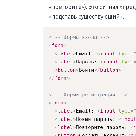
«повторите»). Это сигнал «пре
«подставь существующий».
<!-- Форма входа -->
<
form
>
<
label
>
Email: 
<
input
type
=
<
label
>
Пароль: 
<
input
type
<
button
>
Войти
</
button
>
</
form
>
<!-- Форма регистрации -->
<
form
>
<
label
>
Email: 
<
input
type
=
<
label
>
Новый пароль: 
<
inpu
<
label
>
Повторите пароль: 
<
<
button
>
Создать аккаунт
</
b