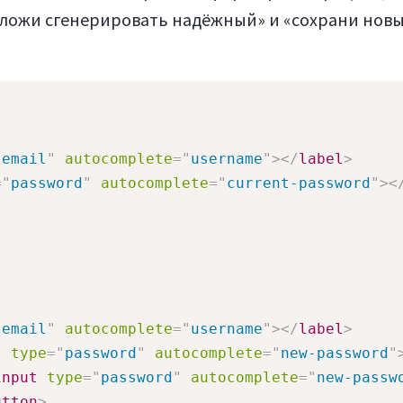
дложи сгенерировать надёжный» и «сохрани новый
"
email
"
autocomplete
=
"
username
"
>
</
label
>
=
"
password
"
autocomplete
=
"
current-password
"
>
<
"
email
"
autocomplete
=
"
username
"
>
</
label
>
t
type
=
"
password
"
autocomplete
=
"
new-password
"
input
type
=
"
password
"
autocomplete
=
"
new-passw
utton
>