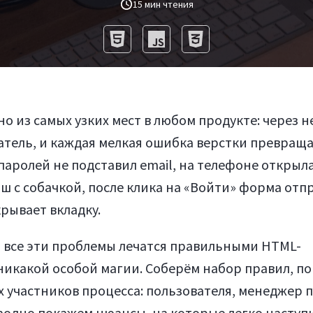
15 мин чтения
о из самых узких мест в любом продукте: через н
тель, и каждая мелкая ошибка верстки превраща
аролей не подставил email, на телефоне открыл
иш с собачкой, после клика на «Войти» форма отп
крывает вкладку.
и все эти проблемы лечатся правильными HTML-
никакой особой магии. Соберём набор правил, п
 участников процесса: пользователя, менеджер 
аодно покажем нюансы, на которые легко наступ