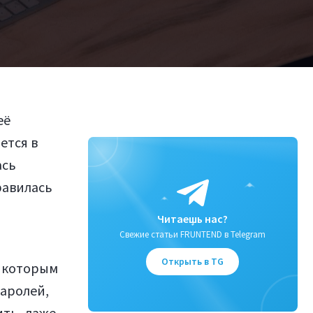
её
ется в
ась
равилась
Читаешь нас?
Свежие статьи FRUNTEND в Telegram
Открыть в TG
о которым
паролей,
ить, даже