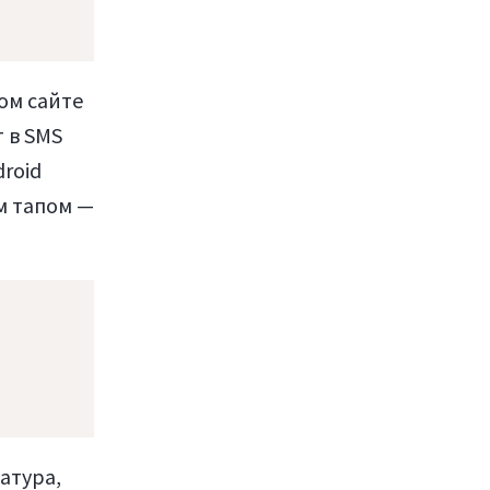
ом сайте
 в SMS
roid
м тапом —
иатура,