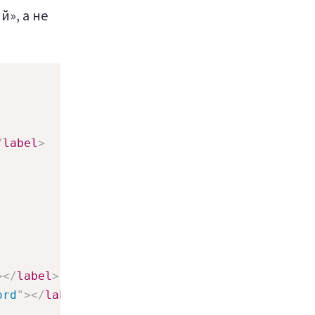
», а не
/
label
>
>
</
label
>
ord
"
>
</
label
>