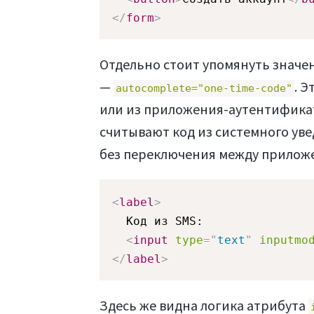
</
form
>
Отдельно стоит упомянуть значен
—
. 
autocomplete="one-time-code"
или из приложения-аутентификатор
считывают код из системного уве
без переключения между прилож
<
label
>
  Код из SMS:

<
input
type
=
"
text
"
inputmo
</
label
>
Здесь же видна логика атрибута