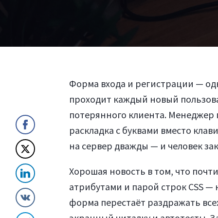
Форма входа и регистрации — одн
проходит каждый новый пользова
потерянного клиента. Менеджер п
раскладка с буквами вместо клав
на сервер дважды — и человек за
Хорошая новость в том, что почт
атрибутами и парой строк CSS — 
форма перестаёт раздражать всех
экранный читалку и автотесты. З