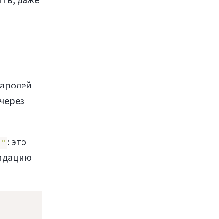
паролей
 через
: это
l"
лидацию