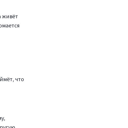
а живёт
ломается
ймёт, что
у,
другую