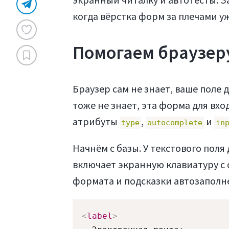
когда вёрстка форм за плечами у
Помогаем браузеру 
Браузер сам не знает, ваше поле 
тоже не знает, эта форма для вх
атрибуты
,
и
type
autocomplete
in
Начнём с базы. У текстового пол
включает экранную клавиатуру с
формата и подсказки автозаполн
<
label
>