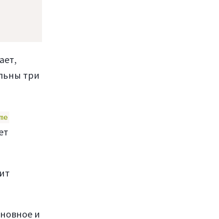
ает,
альны три
me
ет
вит
сновное и