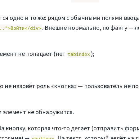
ся одно и то же: рядом с обычными полями ввод
. Внешне нормально, по факту — 
..">Войти</div>
лемент не попадает (нет
);
tabindex
о не назовёт роль «кнопка» — пользователь не по
 элемент не обнаружится.
а кнопку, которая что-то делает (отправить форм
стояние) —
. На текст, который ведёт на 
<button>