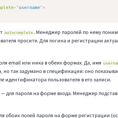
mplete
=
"
username
"
>
ут
. Менеджер паролей по нему поним
autocomplete
вателя просите. Для логина и регистрации акту
оля email или ника в обеих формах. Да, имя
userna
та, но так задумано в спецификации: оно показыва
ле идентификатора пользователя в его записи.
— для пароля на форме входа. Менеджер подста
ля обоих полей пароля на форме регистрации (о