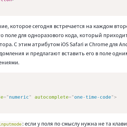
ие, которое сегодня встречается на каждом втор
Это поле для одноразового кода, который приходит
а. С этим атрибутом iOS Safari и Chrome для And
домления и предлагают вставить его в поле одни
ениями.
de
=
"
numeric
"
autocomplete
=
"
one-time-code
"
>
: если у поля по смыслу нужна не та клав
inputmode