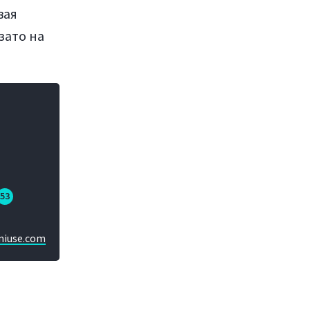
вая
 зато на
53
niuse.com