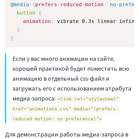
@media
(
prefers-reduced-motion
:
 no-prefer
button
{
animation
:
 vibrate 0.3s linear infini
}
}
Если у вас много анимации на сайте,
Войти
хорошей практикой будет поместить всю
анимацию в отдельный css-файл и
загружать его с использованием атрибута
медиа-запроса:
<link rel="stylesheet"
href="animations.css" media="(prefers-
reduced-motion: no-preference)">
Для демонстрации работы медиа-запроса в