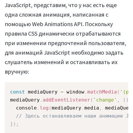
JavaScript, представим, что у нас есть еще
одна сложная анимация, написанная с
Регистрация
помощью Web Animations API. Поскольку
правила CSS динамически отрабатываются
при изменении предпочтений пользователя,
для анимаций JavaScript необходимо задать
слушатель изменений и останавливать их
вручную:
const
 mediaQuery 
=
 window
.
matchMedia
(
'(pr
mediaQuery
.
addEventListener
(
'change'
,
(
)
  console
.
log
(
mediaQuery
.
media
,
 mediaQuer
// Здесь останавливаем наши анимации JS
}
)
;