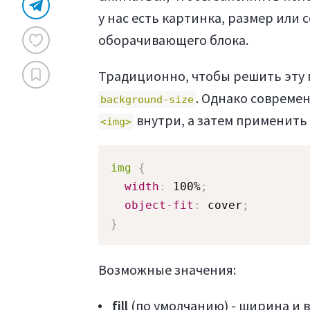
у нас есть картинка, размер или
оборачивающего блока.
Традиционно, чтобы решить эту 
. Однако совреме
background-size
внутри, а затем применить
<img>
img
{
width
:
 100%
;
object-fit
:
 cover
;
}
Возможные значения:
fill
(по умолчанию) - ширина и 