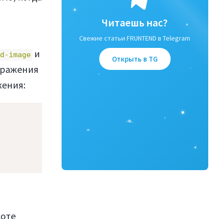
Читаешь нас?
Свежие статьи FRUNTEND в Telegram
и
d-image
Открыть в TG
бражения
жения:
соте