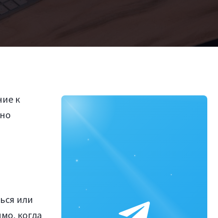
ние к
бно
ться или
мо, когда