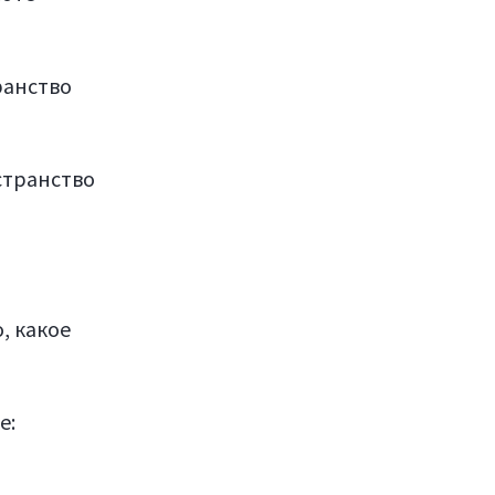
ранство
странство
, какое
е: