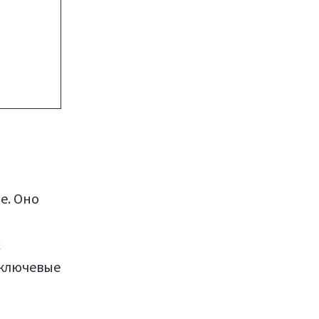
е. Оно
х
 ключевые