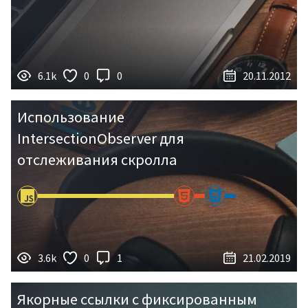
6.1k
0
0
20.11.2012
Использование
IntersectionObserver для
отслеживания скролла
3.6k
0
1
21.02.2019
Якорные ссылки с фиксированным