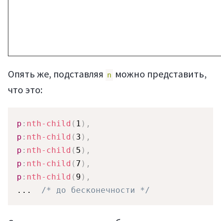
Опять же, подставляя
можно представить,
n
что это:
p
:
nth-child
(
1
)
,
p
:
nth-child
(
3
)
,
p
:
nth-child
(
5
)
,
p
:
nth-child
(
7
)
,
p
:
nth-child
(
9
)
,
...  
/* до бесконечности */