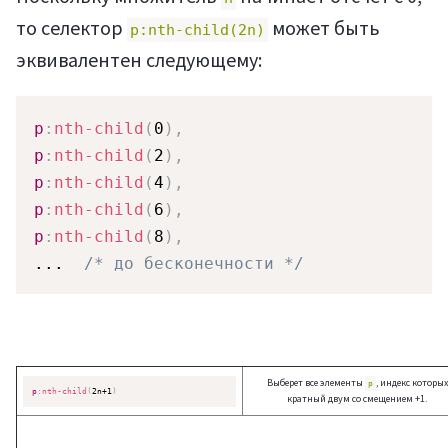
то селектор
может быть
p:nth-child(2n)
эквивалентен следующему:
Статьи
p
:
nth-child
(
0
)
,
p
:
nth-child
(
2
)
,
p
:
nth-child
(
4
)
,
p
:
nth-child
(
6
)
,
p
:
nth-child
(
8
)
,
...  
/* до бесконечности */
Выберет все элементы
, индекс которых
p
p
:
nth-child
(
2n+1
)
кратный двум со смещением +1.