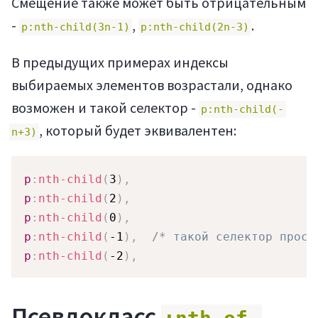
Смещение также может быть отрицательным
-
,
.
p:nth-child(3n-1)
p:nth-child(2n-3)
В предыдущих примерах индексы
выбираемых элементов возрастали, однако
возможен и такой селектор -
p:nth-child(-
, который будет эквивалентен:
n+3)
p
:
nth-child
(
3
)
,
p
:
nth-child
(
2
)
,
p
:
nth-child
(
0
)
,
p
:
nth-child
(
-1
)
,
/* такой селектор прост
p
:
nth-child
(
-2
)
,
Псевдокласс