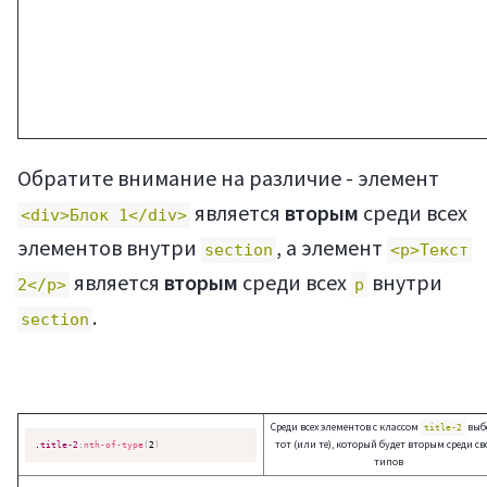
Обратите внимание на различие - элемент
является
вторым
среди всех
<div>Блок 1</div>
Регистрация
элементов внутри
, а элемент
seсtion
<p>Текст
является
вторым
среди всех
внутри
2</p>
p
.
section
Среди всех элементов с классом
выб
title-2
тот (или те), который будет вторым среди св
.
title-2
:
nth-of-type
(
2
)
типов