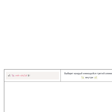
Выберет каждый имеющийся третий элеме
ul 
li
:
nth-child
(
3
)
внутри
li
ul