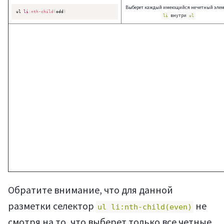
Выберет каждый имеющийся нечетный элем
ul 
li
:
nth-child
(
odd
)
внутри
li
ul
Обратите внимание, что для данной
разметки селектор
не
ul li:nth-child(even)
смотря на то, что выберет только все четные