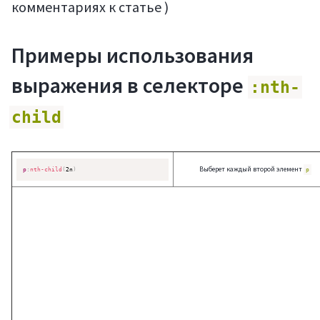
комментариях к статье )
Примеры использования
выражения в селекторе
:nth-
child
Выберет каждый второй элемент
p
:
nth-child
(
2n
)
p