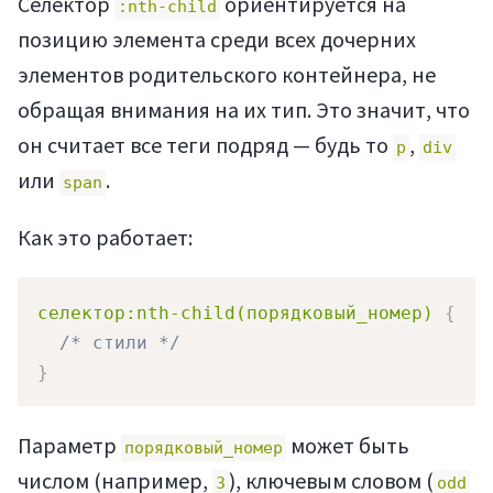
Селектор
ориентируется на
:nth-child
позицию элемента среди всех дочерних
элементов родительского контейнера, не
обращая внимания на их тип. Это значит, что
он считает все теги подряд — будь то
,
p
div
или
.
span
Как это работает:
селектор:nth-child(порядковый_номер)
{
/* стили */
}
Параметр
может быть
порядковый_номер
числом (например,
), ключевым словом (
3
odd