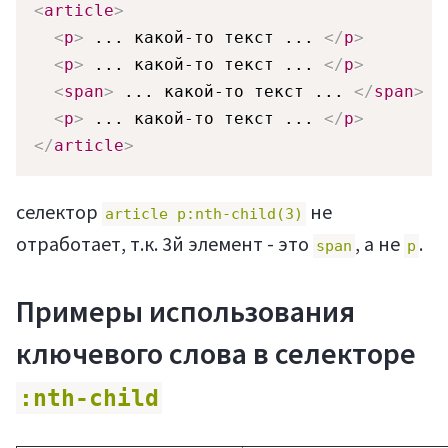
<
article
>
<
p
>
 ... какой-то текст ... 
</
p
>
<
p
>
 ... какой-то текст ... 
</
p
>
<
span
>
 ... какой-то текст ... 
</
span
>
<
p
>
 ... какой-то текст ... 
</
p
>
</
article
>
селектор
не
article p:nth-child(3)
отработает, т.к. 3й элемент - это
, а не
.
span
p
Примеры использования
ключевого слова в селекторе
:nth-child