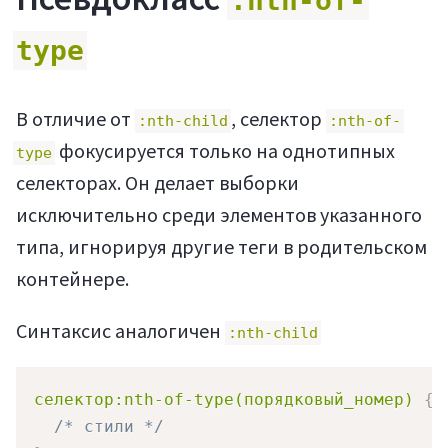
:nth-of-
type
В отличие от
, селектор
:nth-child
:nth-of-
фокусируется только на однотипных
type
селекторах. Он делает выборки
исключительно среди элементов указанного
типа, игнорируя другие теги в родительском
контейнере.
Синтаксис аналогичен
:nth-child
селектор:nth-of-type(порядковый_номер)
{
/* стили */