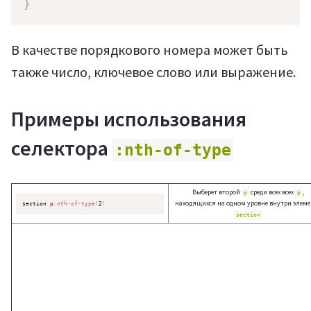
}
В качестве порядкового номера может быть
также число, ключевое слово или выражение.
Примеры использования
селектора
:nth-of-type
Войти
Выберет второй
среди всех всех
,
p
p
находящихся на одном уровне внутри элеме
section 
p
:
nth-of-type
(
2
)
section