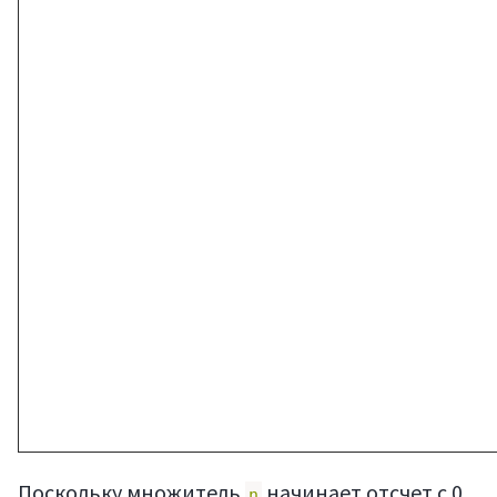
Поскольку множитель
начинает отсчет с 0,
n