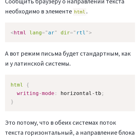
Сообщить браузеру о направлении текста
необходимо в элементе
.
html
<
html
lang
=
"
ar
"
dir
=
"
rtl
"
>
А вот режим письма будет стандартным, как
и у латинской системы.
Войти
html
{
writing-mode
:
 horizontal-tb
;
}
Это потому, что в обеих системах поток
текста горизонтальный, а направление блока