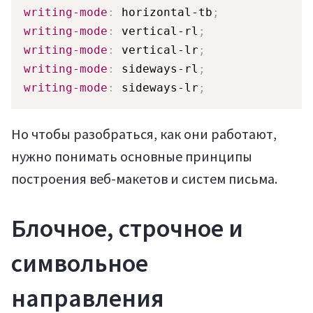
writing-mode
:
 horizontal-tb
;
writing-mode
:
 vertical-rl
;
writing-mode
:
 vertical-lr
;
writing-mode
:
 sideways-rl
;
writing-mode
:
 sideways-lr
;
Но чтобы разобраться, как они работают,
нужно понимать основные принципы
построения веб-макетов и систем письма.
Блочное, строчное и
символьное
направления