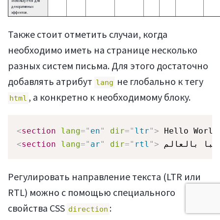
Используется для
декоративных
эффектов.
Также стоит отметить случаи, когда
необходимо иметь на странице несколько
разных систем письма. Для этого достаточно
добавлять атрибут
не глобально к тегу
lang
, а конкретно к необходимому блоку.
html
<
section
lang
=
"
en
"
dir
=
"
ltr
"
>
 Hello World
<
section
lang
=
"
ar
"
dir
=
"
rtl
"
>
Регулировать направление текста (LTR или
RTL) можно с помощью специального
свойства CSS
:
direction