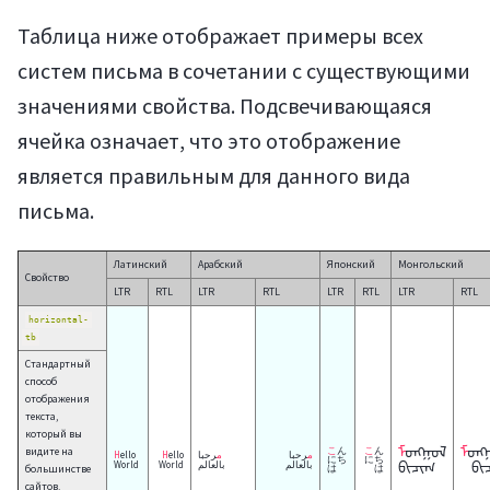
Таблица ниже отображает примеры всех
систем письма в сочетании с существующими
значениями свойства. Подсвечивающаяся
ячейка означает, что это отображение
является правильным для данного вида
письма.
Латинский
Арабский
Японский
Монгольский
Свойство
LTR
RTL
LTR
RTL
LTR
RTL
LTR
RTL
horizontal-
tb
Стандартный
способ
отображения
текста,
который вы
ᠮᠣᠩᠭᠣᠯ
ᠮᠣᠩᠭᠣᠯ
видите на
こん
こん
Hello
Hello
مرحبا
مرحبا
にち
にち
ᠪᠢᠴᠢᠭ
ᠪᠢ
World
World
بالعالم
بالعالم
большинстве
は
は
сайтов.