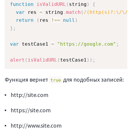
function
isValidURL
(
string
)
{
var
 res 
=
 string
.
match
(
/
(http(s)?:\/\/.
return
(
res 
!==
null
)
}
;
var
 testCase1 
=
"https://google.com"
;
alert
(
isValidURL
(
testCase1
)
)
;
Функция вернет
для подобных записей:
true
http://site.com
https://site.com
http://www.site.com