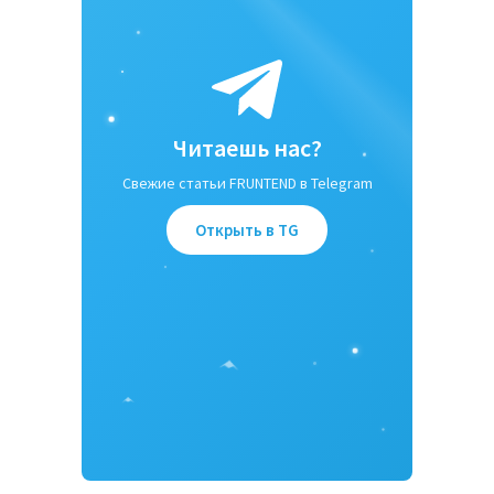
Читаешь нас?
Свежие статьи FRUNTEND в Telegram
Статьи
Открыть в TG
Мануалы