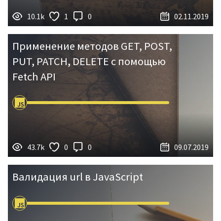
Мануалы
10.1k
1
0
02.11.2019
HTML
CSS
JS
SEO
Применение методов GET, POST,
W3
GIT
VUE
JQUERY
PUT, PATCH, DELETE с помощью
Fetch API
ПРИМЕНИТЬ
СБРОСИТЬ
43.7k
0
0
09.07.2019
Валидация url в JavaScript