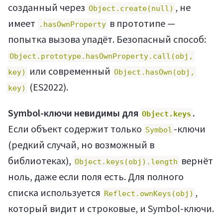
созданный через
, не
Object.create(null)
имеет
в прототипе —
.hasOwnProperty
попытка вызова упадёт. Безопасный способ:
Object.prototype.hasOwnProperty.call(obj,
или современный
key)
Object.hasOwn(obj,
(ES2022).
key)
Symbol-ключи невидимы для
.
Object.keys
Если объект содержит только
-ключи
Symbol
(редкий случай, но возможный в
библиотеках),
вернёт
Object.keys(obj).length
ноль, даже если поля есть. Для полного
списка используется
,
Reflect.ownKeys(obj)
который видит и строковые, и Symbol-ключи.