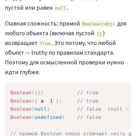
пустой или равен
.
null
Главная сложность: прямой
для
Boolean(obj)
любого объекта (включая пустой
)
{}
возвращает
. Это потому, что любой
true
объект — truthy по правилам стандарта.
Поэтому для осмысленной проверки нужно
идти глубже.
Boolean
(
{
}
)
// true
Boolean
(
{
 a
:
1
}
)
// true
Boolean
(
null
)
// false  (null — е
Boolean
(
undefined
)
// false
// прямой Boolean плохо отличает «есть да