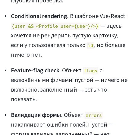
глубокая проверка.
Conditional rendering.
В шаблоне Vue/React:
— здесь
{user && <Profile user={user}/>}
хочется не рендерить пустую карточку,
если у пользователя только
, но больше
id
ничего нет.
Feature-flag check.
Объект
с
flags
включёнными фичами: пустой — ничего не
включено, заполненный — есть что
показать.
Валидация формы.
Объект
errors
накапливает ошибки полей. Пустой —
форма валидна, заполненный — нет.