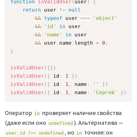
function
isValidUser
(
user
)
{
return
 user 
!=
null
&&
typeof
 user 
===
'object'
&&
'id'
in
 user

&&
'name'
in
 user

&&
 user
.
name
.
length 
>
0
;
}
isValidUser
(
{
}
)
Статьи
isValidUser
(
{
 id
:
1
}
)
isValidUser
(
{
 id
:
1
,
 name
:
''
}
)
isValidUser
(
{
 id
:
1
,
 name
:
'Сергей'
}
)
Оператор
проверяет наличие свойства
in
(даже если оно
). Альтернатива —
undefined
, но
точнее: он
user.id !== undefined
in