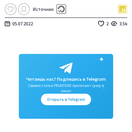
Источник:
05.07.2022
2
3.5k
✦
Читаешь нас? Подпишись в Telegram
Свежие статьи FRUNTEND прилетают сразу в
✧
канал
Открыть в Telegram
✦