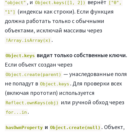
, и
вернёт
"object"
Object.keys([1, 2])
["0",
(индексы как строки). Если функция
"1"]
должна работать только с обычными
объектами, исключай массивы через
.
!Array.isArray(x)
Регистрация
видит только собственные ключи.
Object.keys
Если объект создан через
— унаследованные поля
Object.create(parent)
не попадут в
. Для проверки всех
Object.keys
(включая прототип) используется
или ручной обход через
Reflect.ownKeys(obj)
.
for...in
и
.
Объект,
hasOwnProperty
Object.create(null)