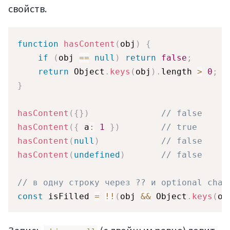
свойств.
function
hasContent
(
obj
)
{
if
(
obj 
==
null
)
return
false
;
return
 Object
.
keys
(
obj
)
.
length 
>
0
;
}
hasContent
(
{
}
)
// false
hasContent
(
{
 a
:
1
}
)
// true
hasContent
(
null
)
// false
hasContent
(
undefined
)
// false
// в одну строку через ?? и optional chai
const
 isFilled 
=
!
!
(
obj 
&&
 Object
.
keys
(
ob