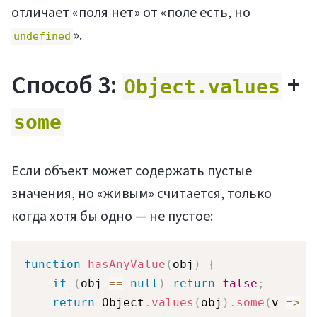
отличает «поля нет» от «поле есть, но
».
undefined
Мануалы
Способ 3:
+
Object.values
some
Если объект может содержать пустые
значения, но «живым» считается, только
когда хотя бы одно — не пустое:
function
hasAnyValue
(
obj
)
{
if
(
obj 
==
null
)
return
false
;
return
 Object
.
values
(
obj
)
.
some
(
v
=>
 v