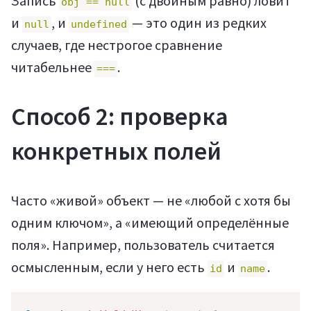
Запись
(с двойным равно) ловит
obj == null
и
, и
— это один из редких
null
undefined
случаев, где нестрогое сравнение
читабельнее
.
===
Способ 2: проверка
конкретных полей
Часто «живой» объект — не «любой с хотя бы
одним ключом», а «имеющий определённые
поля». Например, пользователь считается
осмысленным, если у него есть
и
.
id
name