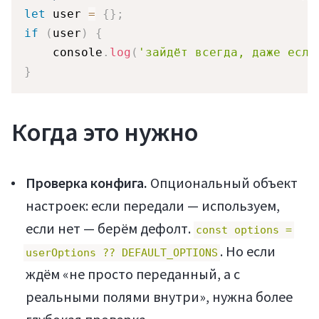
let
 user 
=
{
}
;
if
(
user
)
{
    console
.
log
(
'зайдёт всегда, даже если
}
Когда это нужно
Проверка конфига.
Опциональный объект
настроек: если передали — используем,
если нет — берём дефолт.
const options =
. Но если
userOptions ?? DEFAULT_OPTIONS
ждём «не просто переданный, а с
реальными полями внутри», нужна более