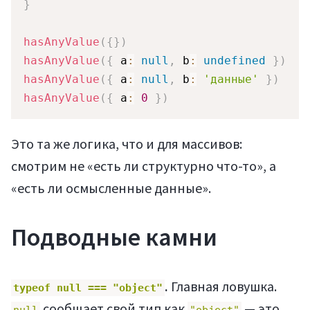
}
hasAnyValue
(
{
}
)
hasAnyValue
(
{
 a
:
null
,
 b
:
undefined
}
)
hasAnyValue
(
{
 a
:
null
,
 b
:
'данные'
}
)
hasAnyValue
(
{
 a
:
0
}
)
Это та же логика, что и для массивов:
смотрим не «есть ли структурно что-то», а
«есть ли осмысленные данные».
Подводные камни
.
Главная ловушка.
typeof null === "object"
сообщает свой тип как
— это