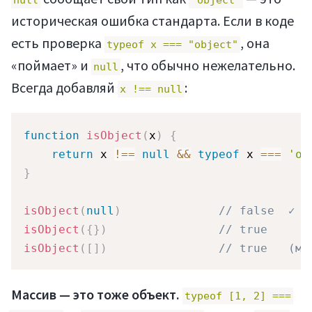
null
"object"
историческая ошибка стандарта. Если в коде
есть проверка
, она
typeof x === "object"
«поймает» и
, что обычно нежелательно.
null
Всегда добавляй
:
x !== null
function
isObject
(
x
)
{
return
 x 
!==
null
&&
typeof
 x 
===
'ob
}
isObject
(
null
)
// false  ✓
isObject
(
{
}
)
// true
Войти
isObject
(
[
]
)
// true   (ма
Массив — это тоже объект.
typeof [1, 2] ===