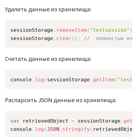
Удалить данные из хранилища:
sessionStorage
.
removeItem
(
"testsession"
)
;
sessionStorage
.
clear
(
)
;
//  полностью очи
Считать данные из хранилища:
console
.
log
(
sessionStorage
.
getItem
(
"tests
Распарсить JSON данные из хранилища:
var
 retrievedObject 
=
 sessionStorage
.
getI
console
.
log
(
JSON
.
stringify
(
retrievedObjec