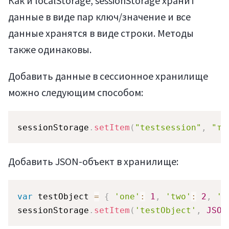
Как и localStorage, sessionStorage хранит
данные в виде пар ключ/значение и все
данные хранятся в виде строки. Методы
также одинаковы.
Добавить данные в сессионное хранилище
можно следующим способом:
sessionStorage
.
setItem
(
"testsession"
,
"те
Добавить JSON-объект в хранилище:
var
 testObject 
=
{
'one'
:
1
,
'two'
:
2
,
't
sessionStorage
.
setItem
(
'testObject'
,
JSON