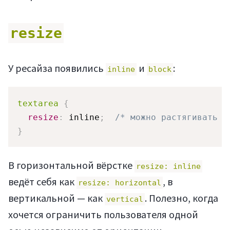
resize
У ресайза появились
и
:
inline
block
textarea
{
resize
:
 inline
;
/* можно растягивать в
}
Статьи
В горизонтальной вёрстке
resize: inline
ведёт себя как
, в
resize: horizontal
вертикальной — как
. Полезно, когда
vertical
хочется ограничить пользователя одной