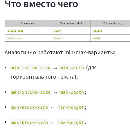
Что вместо чего
Логическое
При horizontal-tb
При vertical-rl/lr
inline-size
width
height
block-size
height
width
Аналогично работают min/max-варианты:
↔
(для
min-inline-size
min-width
горизонтального текста);
↔
;
max-inline-size
max-width
↔
;
min-block-size
min-height
↔
.
max-block-size
max-height