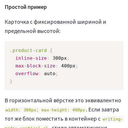
Простой пример
Карточка с фиксированной шириной и
предельной высотой:
.product-card
{
inline-size
:
 300px
;
max-block-size
:
 400px
;
overflow
:
 auto
;
}
В горизонтальной вёрстке это эквивалентно
. Если завтра
width: 300px; max-height: 400px
тот же блок поместить в контейнер с
writing-
, стили автоматически