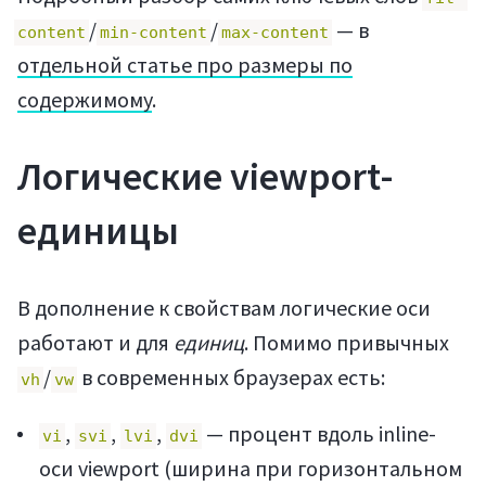
/
/
— в
content
min-content
max-content
отдельной статье про размеры по
содержимому
.
Логические viewport-
Войти
единицы
В дополнение к свойствам логические оси
работают и для
единиц
. Помимо привычных
/
в современных браузерах есть:
Регистрация
vh
vw
,
,
,
— процент вдоль inline-
vi
svi
lvi
dvi
оси viewport (ширина при горизонтальном