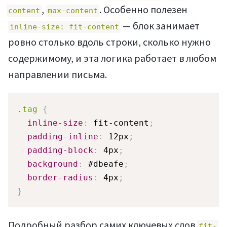
,
. Особенно полезен
content
max-content
— блок занимает
inline-size: fit-content
ровно столько вдоль строки, сколько нужно
содержимому, и эта логика работает в любом
направлении письма.
.tag
{
inline-size
:
 fit-content
;
padding-inline
:
 12px
;
padding-block
:
 4px
;
background
:
 #dbeafe
;
border-radius
:
 4px
;
}
Подробный разбор самих ключевых слов
fit-