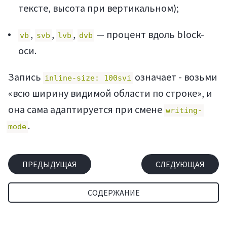
тексте, высота при вертикальном);
,
,
,
— процент вдоль block-
vb
svb
lvb
dvb
оси.
Запись
означает - возьми
inline-size: 100svi
«всю ширину видимой области по строке», и
она сама адаптируется при смене
writing-
.
mode
ПРЕДЫДУЩАЯ
СЛЕДУЮЩАЯ
СОДЕРЖАНИЕ