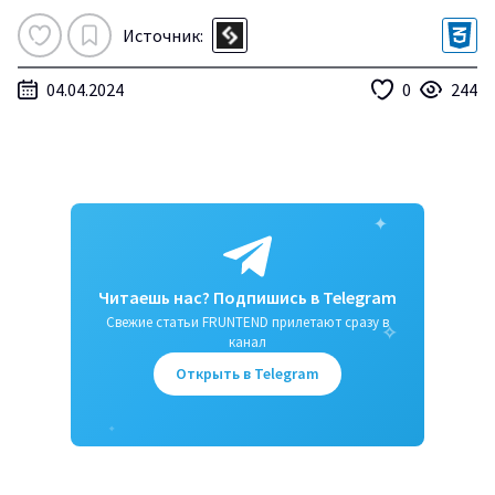
Источник:
04.04.2024
0
244
✦
Читаешь нас? Подпишись в Telegram
Свежие статьи FRUNTEND прилетают сразу в
✧
канал
Открыть в Telegram
✦