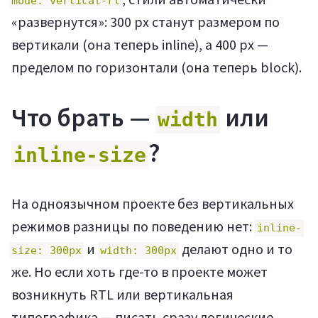
mode: vertical-rl
«развернутся»: 300 px станут размером по
вертикали (она теперь inline), а 400 px —
пределом по горизонтали (она теперь block).
Что брать —
или
width
?
inline-size
На одноязычном проекте без вертикальных
режимов разницы по поведению нет:
inline-
и
делают одно и то
size: 300px
width: 300px
же. Но если хоть где-то в проекте может
возникнуть RTL или вертикальная
типографика — писать сразу логические