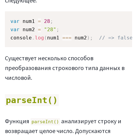
следующее:
var
 num1 
=
28
;
var
 num2 
=
"28"
;
console
.
log
(
num1 
===
 num2
)
;
// => false
Существует несколько способов
преобразования строкового типа данных в
числовой.
parseInt()
Функция
анализирует строку и
parseInt()
возвращает целое число. Допускаются