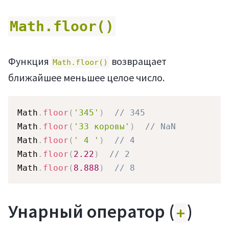
Math.floor()
Функция
возвращает
Math.floor()
ближайшее меньшее целое число.
Math
.
floor
(
'345'
)
// 345
Math
.
floor
(
'33 коровы'
)
// NaN
Math
.
floor
(
' 4 '
)
// 4
Math
.
floor
(
2.22
)
// 2
Math
.
floor
(
8.888
)
// 8
Унарный оператор (
)
+