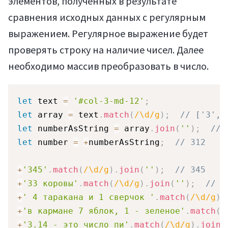
элементов, полученных в результате
сравнения исходных данных с регулярным
Регистрация
выражением. Регулярное выражение будет
проверять строку на наличие чисел. Далее
необходимо массив преобразовать в число.
let
 text 
=
'#col-3-md-12'
;
let
 array 
=
 text
.
match
(
/
\d
/
g
)
;
// ['3', 
let
 numberAsString 
=
 array
.
join
(
''
)
;
// 
let
 number 
=
+
numberAsString
;
// 312
+
'345'
.
match
(
/
\d
/
g
)
.
join
(
''
)
;
// 345
+
'33 коровы'
.
match
(
/
\d
/
g
)
.
join
(
''
)
;
// 3
+
' 4 таракана и 1 сверчок '
.
match
(
/
\d
/
g
)
.
+
'в кармане 7 яблок, 1 - зеленое'
.
match
(
/
+
'3.14 - это число пи'
.
match
(
/
\d
/
g
)
.
join
(