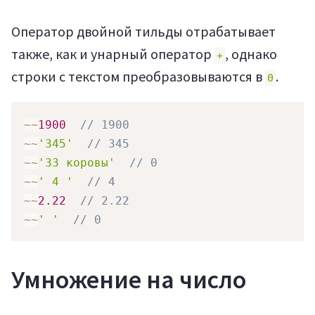
Оператор двойной тильды отрабатывает
также, как и унарный оператор
, однако
+
строки с текстом преобразовываются в
.
0
~
~
1900
// 1900
~
~
'345'
// 345
~
~
'33 коровы'
// 0
~
~
' 4 '
// 4
~
~
2.22
// 2.22
~
~
' '
// 0
Умножение на число