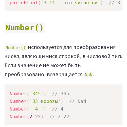
parseFloat
(
'3.14 - это число пи'
)
// 3.1
Number()
используется для преобразования
Number()
чисел, являющимися строкой, в числовой тип.
Если значение не может быть
преобразовано, возвращается
.
NaN
Number
(
'345'
)
// 345
Number
(
'33 коровы'
)
// NaN
Number
(
' 4 '
)
// 4
Number
(
2.22
)
// 2.22