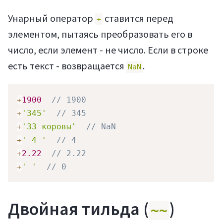
Статьи
Унарный оператор
ставится перед
+
элементом, пытаясь преобразовать его в
число, если элемент - не число. Если в строке
есть текст - возвращается
.
NaN
+
1900
// 1900
+
'345'
// 345
Мануалы
+
'33 коровы'
// NaN
+
' 4 '
// 4
+
2.22
// 2.22
+
' '
// 0
Двойная тильда (
)
~~