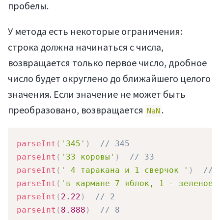
пробелы.
У метода есть некоторые ограничения:
строка должна начинаться с числа,
возвращается только первое число, дробное
число будет округлено до ближайшего целого
значения. Если значение не может быть
преобразовано, возвращается
.
NaN
parseInt
(
'345'
)
// 345
parseInt
(
'33 коровы'
)
// 33
parseInt
(
' 4 таракана и 1 сверчок '
)
// 
parseInt
(
'в кармане 7 яблок, 1 - зеленое'
parseInt
(
2.22
)
// 2
parseInt
(
8.888
)
// 8