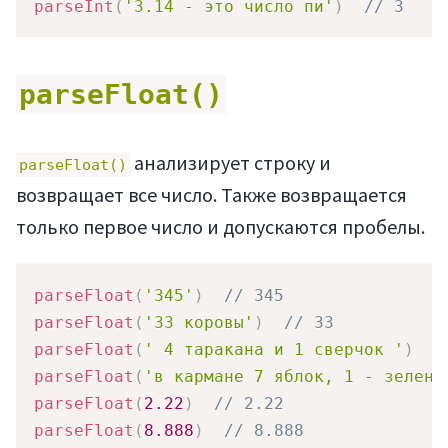
parseInt
(
'3.14 - это число пи'
)
// 3
parseFloat()
анализирует строку и
parseFloat()
возвращает все число. Также возвращается
только первое число и допускаются пробелы.
parseFloat
(
'345'
)
// 345
parseFloat
(
'33 коровы'
)
// 33
parseFloat
(
' 4 таракана и 1 сверчок '
)
/
parseFloat
(
'в кармане 7 яблок, 1 - зелено
parseFloat
(
2.22
)
// 2.22
parseFloat
(
8.888
)
// 8.888