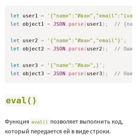
let
 user1 
=
'{"name":"Иван","email":"ivan
let
 object1 
=
JSON
.
parse
(
user1
)
;
// {nam
let
 user2 
=
'{"name":"Иван","email"}'
;
let
 object2 
=
JSON
.
parse
(
user2
)
;
// Ошиб
let
 user3 
=
'{"name":"Иван",}'
;
let
 object3 
=
JSON
.
parse
(
user3
)
;
// Ошиб
eval()
Функция
позволяет выполнить код,
eval()
который передается ей в виде строки.