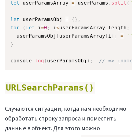
let
 userParamsArray 
=
 userParams
.
split
(
' 
let
 userParamsObj 
=
{
}
;
for
(
let
 i
=
0
;
 i
<
userParamsArray
.
length
;
 i
  userParamsObj
[
userParamsArray
[
i
]
]
=
''
;
}
console
.
log
(
userParamsObj
)
;
// => {name:
URLSearchParams()
Случаются ситуации, когда нам необходимо
обработать строку запроса и поместить
данные в объект. Для этого можно