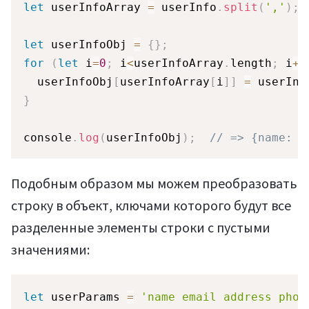
let
 userInfoArray 
=
 userInfo
.
split
(
','
)
;
Статьи
let
 userInfoObj 
=
{
}
;
for
(
let
 i
=
0
;
 i
<
userInfoArray
.
length
;
 i
+=
  userInfoObj
[
userInfoArray
[
i
]
]
=
 userInf
}
console
.
log
(
userInfoObj
)
;
// => {name: '
Мануалы
Подобным образом мы можем преобразовать
строку в объект, ключами которого будут все
разделенные элементы строки с пустыми
значениями:
let
 userParams 
=
'name email address phon