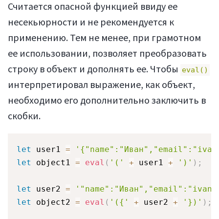
Считается опасной функцией ввиду ее
несекьюрности и не рекомендуется к
применению. Тем не менее, при грамотном
ее использовании, позволяет преобразовать
строку в объект и дополнять ее. Чтобы
eval()
интерпретировал выражение, как объект,
необходимо его дополнительно заключить в
скобки.
let
 user1 
=
'{"name":"Иван","email":"ivan
let
 object1 
=
eval
(
'('
+
 user1 
+
')'
)
;
/
let
 user2 
=
'"name":"Иван","email":"ivan@
let
 object2 
=
eval
(
'({'
+
 user2 
+
'})'
)
;