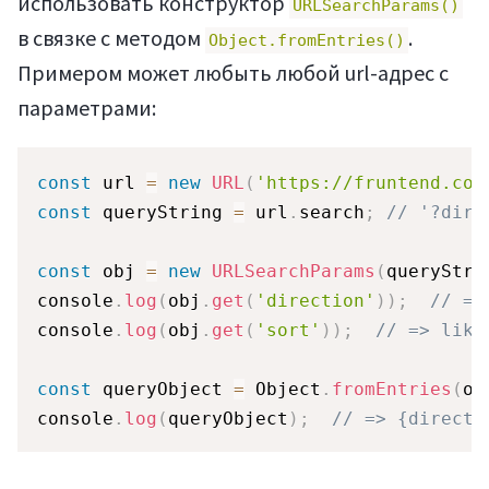
использовать конструктор
URLSearchParams()
в связке с методом
.
Object.fromEntries()
Примером может любыть любой url-адрес с
параметрами:
Войти
const
 url 
=
new
URL
(
'https://fruntend.com
const
 queryString 
=
 url
.
search
;
// '?dire
const
 obj 
=
new
URLSearchParams
(
queryStri
console
.
log
(
obj
.
get
(
'direction'
)
)
;
// =>
console
.
log
(
obj
.
get
(
'sort'
)
)
;
// => like
Регистрация
const
 queryObject 
=
 Object
.
fromEntries
(
ob
console
.
log
(
queryObject
)
;
// => {directi