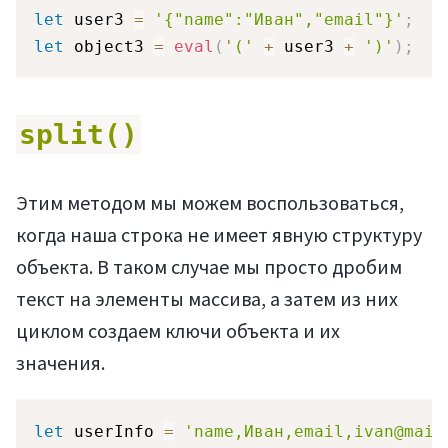
let
 user3 
=
'{"name":"Иван","email"}'
;
let
 object3 
=
eval
(
'('
+
 user3 
+
')'
)
;
/
split()
Этим методом мы можем воспользоваться,
когда наша строка не имеет явную структуру
объекта. В таком случае мы просто дробим
текст на элементы массива, а затем из них
циклом создаем ключи объекта и их
значения.
let
 userInfo 
=
'name,Иван,email,ivan@mail