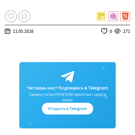
Мануалы
11.05.2026
0
271
✦
Читаешь нас? Подпишись в Telegram
Свежие статьи FRUNTEND прилетают сразу в
✧
канал
Открыть в Telegram
✦