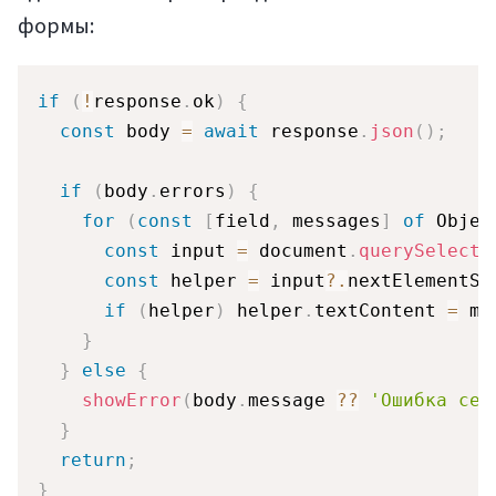
формы:
if
(
!
response
.
ok
)
{
const
 body 
=
await
 response
.
json
(
)
;
if
(
body
.
errors
)
{
for
(
const
[
field
,
 messages
]
of
 Objec
const
 input 
=
 document
.
querySelecto
const
 helper 
=
 input
?.
nextElementSi
if
(
helper
)
 helper
.
textContent 
=
 me
}
}
else
{
showError
(
body
.
message 
??
'Ошибка сер
}
return
;
}