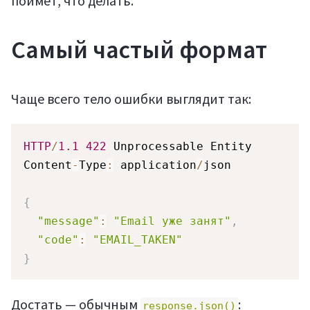
поймёт, что делать.
Самый частый формат
Чаще всего тело ошибки выглядит так:
HTTP
/
1.1
422
 Unprocessable Entity

Content
-
Type
:
 application
/
json

{
"message"
:
"Email уже занят"
,
"code"
:
"EMAIL_TAKEN"
}
Достать — обычным
:
response.json()