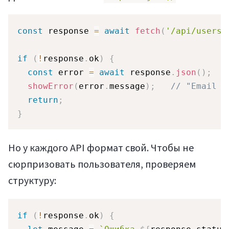
const
 response 
=
await
fetch
(
'/api/users'
if
(
!
response
.
ok
)
{
const
 error 
=
await
 response
.
json
(
)
;
showError
(
error
.
message
)
;
// "Email у
return
;
}
Но у каждого API формат свой. Чтобы не
сюрпризовать пользователя, проверяем
структуру:
if
(
!
response
.
ok
)
{