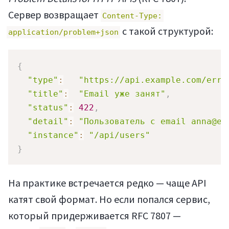
Сервер возвращает
Content-Type:
с такой структурой:
application/problem+json
{
"type"
:
"https://api.example.com/erro
"title"
:
"Email уже занят"
,
"status"
:
422
,
Мануалы
"detail"
:
"Пользователь с email anna@ex
"instance"
:
"/api/users"
}
На практике встречается редко — чаще API
катят свой формат. Но если попался сервис,
который придерживается RFC 7807 —