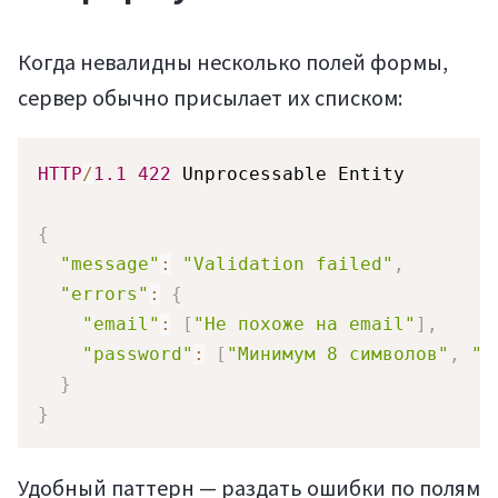
Когда невалидны несколько полей формы,
сервер обычно присылает их списком:
HTTP
/
1.1
422
 Unprocessable Entity

{
"message"
:
"Validation failed"
,
"errors"
:
{
"email"
:
[
"Не похоже на email"
]
,
"password"
:
[
"Минимум 8 символов"
,
"Д
}
}
Удобный паттерн — раздать ошибки по полям