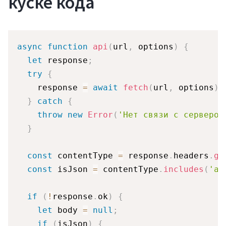
куске кода
async
function
api
(
url
,
 options
)
{
let
 response
;
try
{
    response 
=
await
fetch
(
url
,
 options
)
;
Регистрация
}
catch
{
throw
new
Error
(
'Нет связи с сервером
}
const
 contentType 
=
 response
.
headers
.
ge
const
 isJson 
=
 contentType
.
includes
(
'ap
if
(
!
response
.
ok
)
{
let
 body 
=
null
;
if
(
isJson
)
{