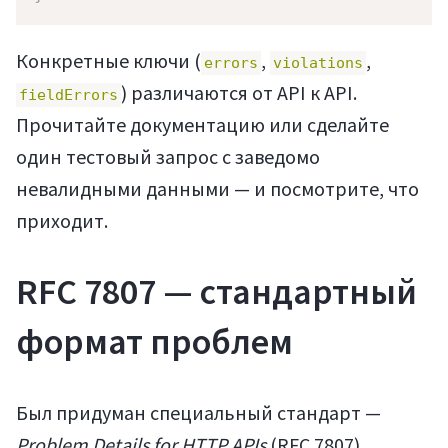
Конкретные ключи (
,
,
errors
violations
) различаются от API к API.
fieldErrors
Прочитайте документацию или сделайте
один тестовый запрос с заведомо
невалидными данными — и посмотрите, что
приходит.
RFC 7807 — стандартный
формат проблем
Был придуман специальный стандарт —
Статьи
Problem Details for HTTP APIs
(RFC 7807).