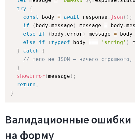
let
 message 
=
`
Ошибка 
${
response
.
status
try
{
const
 body 
=
await
 response
.
json
(
)
;
if
(
body
.
message
)
 message 
=
 body
.
mess
else
if
(
body
.
error
)
 message 
=
 body
.
e
else
if
(
typeof
 body 
===
'string'
)
 me
}
catch
{
// тело не JSON — ничего страшного, о
}
showError
(
message
)
;
return
;
}
Валидационные ошибки
на форму