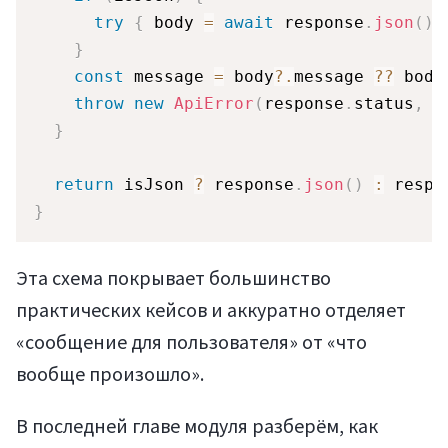
try
{
 body 
=
await
 response
.
json
(
)
;
}
const
 message 
=
 body
?.
message 
??
 body
throw
new
ApiError
(
response
.
status
,
 m
}
return
 isJson 
?
 response
.
json
(
)
:
 respo
}
Эта схема покрывает большинство
практических кейсов и аккуратно отделяет
«сообщение для пользователя» от «что
вообще произошло».
В последней главе модуля разберём, как