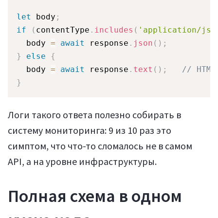
let
 body
;
if
(
contentType
.
includes
(
'application/jso
  body 
=
await
 response
.
json
(
)
;
}
else
{
  body 
=
await
 response
.
text
(
)
;
// HTML
}
Логи такого ответа полезно собирать в
систему мониторинга: 9 из 10 раз это
симптом, что что-то сломалось не в самом
API, а на уровне инфраструктуры.
Полная схема в одном
Войти