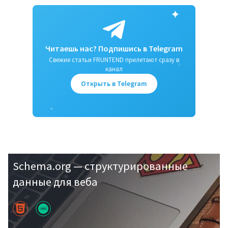
✦
Читаешь нас? Подпишись в Telegram
Свежие статьи FRUNTEND прилетают сразу в
✧
канал
Открыть в Telegram
✦
Schema.org — структурированные
данные для веба