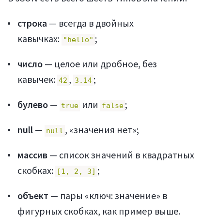
строка
— всегда в двойных
кавычках:
;
"hello"
число
— целое или дробное, без
кавычек:
,
;
42
3.14
булево
—
или
;
true
false
null
—
, «значения нет»;
null
массив
— список значений в квадратных
скобках:
;
[1, 2, 3]
объект
— пары «ключ: значение» в
фигурных скобках, как пример выше.