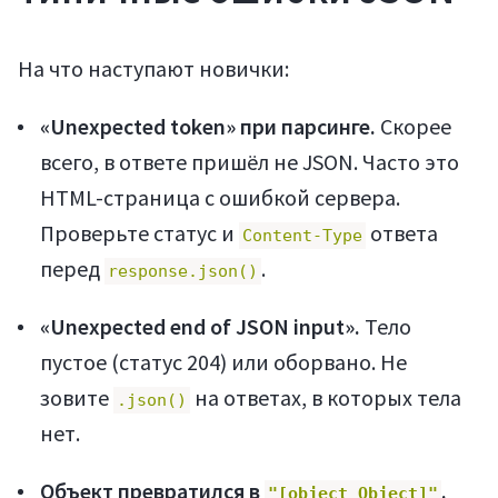
На что наступают новички:
«Unexpected token» при парсинге.
Скорее
всего, в ответе пришёл не JSON. Часто это
HTML-страница с ошибкой сервера.
Проверьте статус и
ответа
Content-Type
перед
.
response.json()
«Unexpected end of JSON input».
Тело
пустое (статус 204) или оборвано. Не
зовите
на ответах, в которых тела
.json()
Войти
нет.
Объект превратился в
.
"[object Object]"