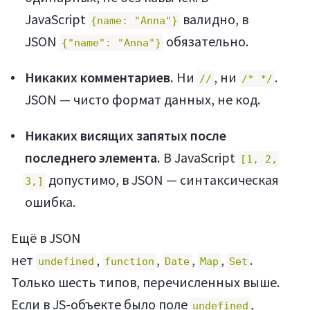
JavaScript
валидно, в
{name: "Anna"}
JSON
обязательно.
{"name": "Anna"}
Никаких комментариев.
Ни
, ни
.
//
/* */
JSON — чисто формат данных, не код.
Никаких висящих запятых после
последнего элемента.
В JavaScript
[1, 2,
допустимо, в JSON — синтаксическая
3,]
ошибка.
Ещё в JSON
нет
,
,
,
,
.
undefined
function
Date
Map
Set
Только шесть типов, перечисленных выше.
Если в JS-объекте было поле
,
undefined