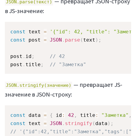
— превращает JSON-строку
JSON.parse(текст)
в JS-значение:
Мануалы
const
 text 
=
'{"id": 42, "title": "Заметк
const
 post 
=
JSON
.
parse
(
text
)
;
post
.
id
;
// 42
post
.
title
;
// "Заметка"
— превращает JS-
JSON.stringify(значение)
значение в JSON-строку:
const
 data 
=
{
 id
:
42
,
 title
:
"Заметка"
,
 
const
 text 
=
JSON
.
stringify
(
data
)
;
// '{"id":42,"title":"Заметка","tags":["c