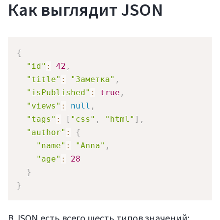
Как выглядит JSON
{
"id"
:
42
,
"title"
:
"Заметка"
,
"isPublished"
:
true
,
"views"
:
null
,
"tags"
:
[
"css"
,
"html"
]
,
"author"
:
{
"name"
:
"Anna"
,
"age"
:
28
}
}
В JSON есть всего шесть типов значений: