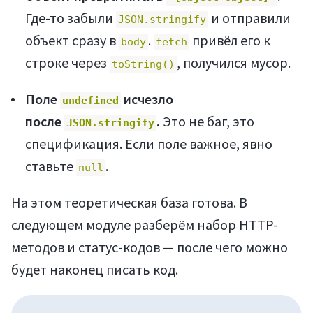
Где-то забыли
и отправили
JSON.stringify
объект сразу в
.
привёл его к
body
fetch
строке через
, получился мусор.
toString()
Поле
исчезло
undefined
после
.
Это не баг, это
JSON.stringify
Регистрация
спецификация. Если поле важное, явно
ставьте
.
null
На этом теоретическая база готова. В
следующем модуле разберём набор HTTP-
методов и статус-кодов — после чего можно
будет наконец писать код.