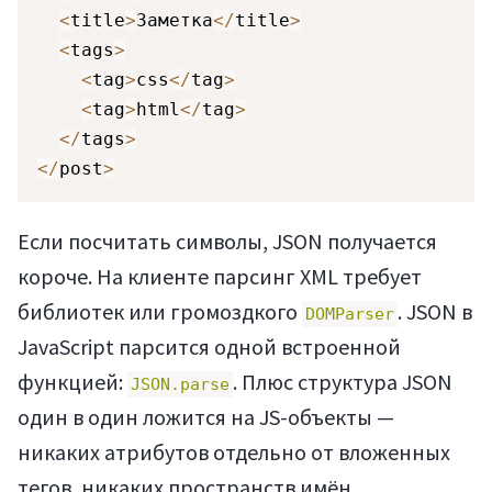
<
title
>
Заметка
<
/
title
>
<
tags
>
<
tag
>
css
<
/
tag
>
<
tag
>
html
<
/
tag
>
<
/
tags
>
<
/
post
>
Если посчитать символы, JSON получается
короче. На клиенте парсинг XML требует
библиотек или громоздкого
. JSON в
DOMParser
JavaScript парсится одной встроенной
функцией:
. Плюс структура JSON
JSON.parse
один в один ложится на JS-объекты —
никаких атрибутов отдельно от вложенных
тегов, никаких пространств имён.