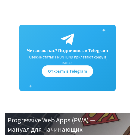
✦
Читаешь нас? Подпишись в Telegram
Свежие статьи FRUNTEND прилетают сразу в
✧
канал
Открыть в Telegram
✦
Progressive Web Apps (PWA) —
мануал для начинающих