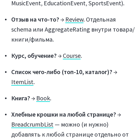
MusicEvent, EducationEvent, SportsEvent).
Войти
Отзыв на что-то?
→
Review
. Отдельная
schema или AggregateRating внутри товара/
книги/фильма.
Курс, обучение?
→
Course
.
Список чего-либо (топ-10, каталог)?
→
Регистрация
ItemList
.
Книга?
→
Book
.
Хлебные крошки на любой странице?
→
BreadcrumbList
— можно (и нужно)
добавлять к любой странице отдельно от