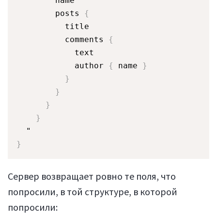
        name

        posts 
{
          title

          comments 
{
            text

            author 
{
 name 
}
}
}
}
}
}
Сервер возвращает ровно те поля, что
попросили, в той структуре, в которой
попросили: