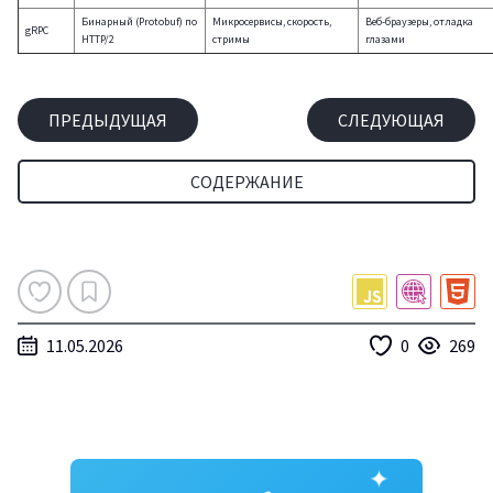
Бинарный (Protobuf) по
Микросервисы, скорость,
Веб-браузеры, отладка
gRPC
HTTP/2
стримы
глазами
ПРЕДЫДУЩАЯ
СЛЕДУЮЩАЯ
СОДЕРЖАНИЕ
11.05.2026
0
269
✦