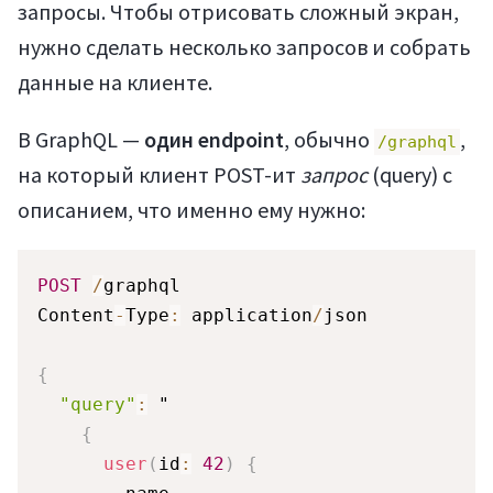
запросы. Чтобы отрисовать сложный экран,
нужно сделать несколько запросов и собрать
данные на клиенте.
В GraphQL —
один endpoint
, обычно
,
/graphql
на который клиент POST-ит
запрос
(query) с
описанием, что именно ему нужно:
POST
/
graphql

Content
-
Type
:
 application
/
json

{
"query"
:
 "

{
user
(
id
:
42
)
{