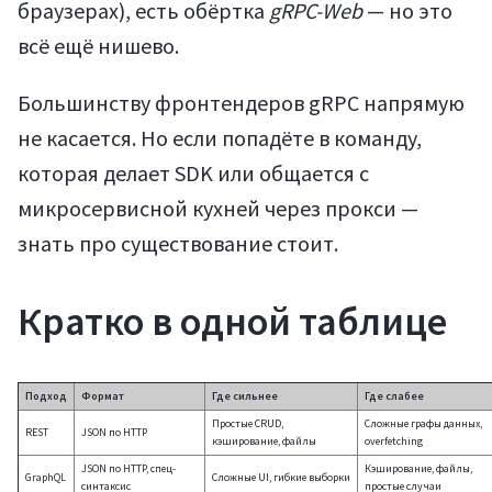
браузерах), есть обёртка
gRPC-Web
— но это
всё ещё нишево.
Большинству фронтендеров gRPC напрямую
не касается. Но если попадёте в команду,
которая делает SDK или общается с
микросервисной кухней через прокси —
знать про существование стоит.
Кратко в одной таблице
Подход
Формат
Где сильнее
Где слабее
Простые CRUD,
Сложные графы данных,
REST
JSON по HTTP
кэширование, файлы
overfetching
JSON по HTTP, спец-
Кэширование, файлы,
GraphQL
Сложные UI, гибкие выборки
синтаксис
простые случаи