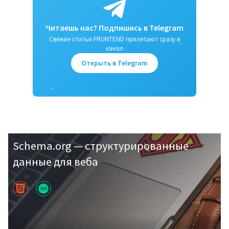
Читаешь нас? Подпишись в Telegram
Свежие статьи FRUNTEND прилетают сразу в
✧
канал
Открыть в Telegram
✦
Schema.org — структурированные
данные для веба