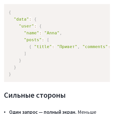
{
"data"
:
{
"user"
:
{
"name"
:
"Anna"
,
"posts"
:
[
{
"title"
:
"Привет"
,
"comments"
:
]
}
}
}
Сильные стороны
Один запрос — полный экран.
Меньше