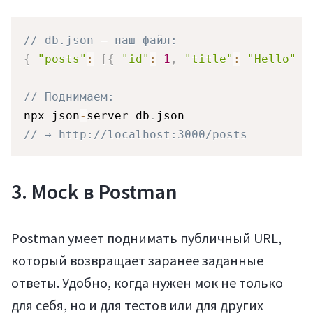
// db.json — наш файл:
{
"posts"
:
[
{
"id"
:
1
,
"title"
:
"Hello"
}
// Поднимаем:
npx json
-
server db
.
Войти
// → http://localhost:3000/posts
3. Mock в Postman
Postman умеет поднимать публичный URL,
который возвращает заранее заданные
ответы. Удобно, когда нужен мок не только
для себя, но и для тестов или для других