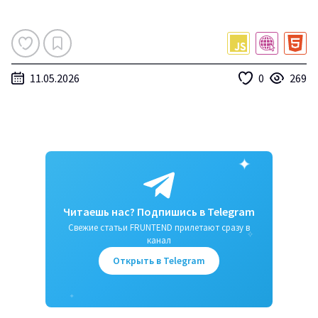
11.05.2026
0
269
✦
Читаешь нас? Подпишись в Telegram
Свежие статьи FRUNTEND прилетают сразу в
✧
канал
Открыть в Telegram
✦