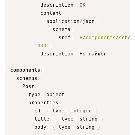
          description
:
OK
          content
:
            application
/
json
:
              schema
:
                $ref
:
'#/components/schem
'404'
:
          description
:
 Не найден

components
:
  schemas
:
    Post
:
      type
:
 object

      properties
:
        id
:
{
 type
:
 integer 
}
        title
:
{
 type
:
 string 
}
        body
:
{
 type
:
 string 
}