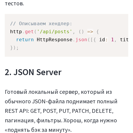
тестов.
// Описываем хендлер:
http
.
get
(
'/api/posts'
,
(
)
=>
{
return
 HttpResponse
.
json
(
[
{
 id
:
1
,
 titl
}
)
;
2. JSON Server
Готовый локальный сервер, который из
обычного JSON-файла поднимает полный
REST API: GET, POST, PUT, PATCH, DELETE,
пагинация, фильтры. Хорош, когда нужно
«поднять бэк за минуту».