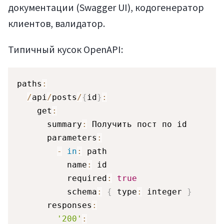
документации (Swagger UI), кодогенератор
клиентов, валидатор.
Типичный кусок OpenAPI:
paths
:
/
api
/
posts
/
{
id
}
:
    get
:
      summary
:
 Получить пост по id

      parameters
:
-
in
:
 path

          name
:
 id

          required
:
true
          schema
:
{
 type
:
 integer 
}
      responses
:
'200'
: